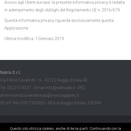
Avviso agli Utenti europei: la presente informativa privacy è redatta
in adempimento degli obblighi del Regolamento UE n. 2016/679.
Questa informativa privacy riguarda esclusivamente questa
Applicazione.
Ultima modifica: 1 Gennaio 2019
Natrix S.r.l.
Via Felice Cavallotti, 16 - 42122 Reggio Emilia RE
Tel. 0522 514537 - Email info@natrixlab.it - PEC
amministrazionenatrixlab@messaggipec.it
CF e P. IVA 01917350355 - REA di Reggio Emilia: 235394
© 2017 Natrix srl. All rights reserved.
Questo sito utilizza cookies, anche di terze parti. Continuando con la