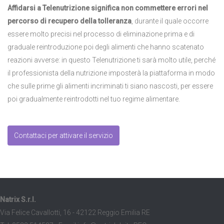
Affidarsi a Telenutrizione significa non commettere errori nel
percorso di recupero della tolleranza
, durante il quale occorre
essere molto precisi nel processo di eliminazione prima e di
graduale reintroduzione poi degli alimenti che hanno scatenato
reazioni avverse: in questo Telenutrizione ti sarà molto utile, perché
il professionista della nutrizione imposterà la piattaforma in modo
che sulle prime gli alimenti incriminati ti siano nascosti, per essere
poi gradualmente reintrodotti nel tuo regime alimentare.
Contattaci per attivare il servizio
Natrix S.r.l.
Via Felice Cavallotti, 16 - 42122 Reggio Emilia RE