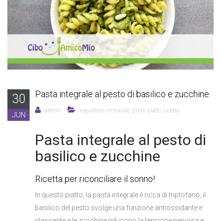
Pasta integrale al pesto di basilico e zucchine
30
admin
equilibrio ormonale
,
primi piatti
,
ricette
JUN
Pasta integrale al pesto di
basilico e zucchine
Ricetta per riconciliare il sonno!
In questo piatto, la pasta integrale è ricca di triptofano, il
basilico del pesto svolge una funzione antiossidante e
rilassante e le zucchine riducono la tensione nervosa e