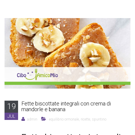
Fette biscottate integrali con crema di
19
mandorle e banana
JUL
admin
equilibrio ormonale
,
ricette
,
spuntino