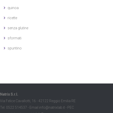
quinoa
ricette
senza glutine
sformati
spuntino
Natrix S.r.l.
Via Felice Cavallotti, 16 - 42122 Reggio Emilia RE
Tel. 0522 514537 - Email info@natrixlab.it - PEC